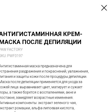
АНТИГИСТАМИННАЯ КРЕМ-
МАСКА ПОСЛЕ ДЕПИЛЯЦИИ
PAW FACTORY
SKU:
PWF0197
Антигистаминная маска предназначена для
устранения раздражения и покраснений, увлажнения,
питания и защиты кожи после процедуры депиляции.
Маска после депиляции применяется для ухода за
кожей лица: выравнивает цвет, матирует и сужает
поры, а также борется с воспалениями, акне и
постакне, замедляет возрастные изменения.
Активные компоненты: экстракт зеленого чая,
экстракт ромашки, альфа-липоевая кислота,