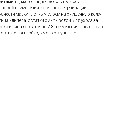
витамин Е, масло ши, какао, оливы и сои.
Способ применения крема после депиляции:
нанести маску плотным слоем на очищенную кожу
лица или тела, остатки смыть водой. Для ухода за
кожей лица достаточно 2-3 применения в неделю до
достижения необходимого результата.