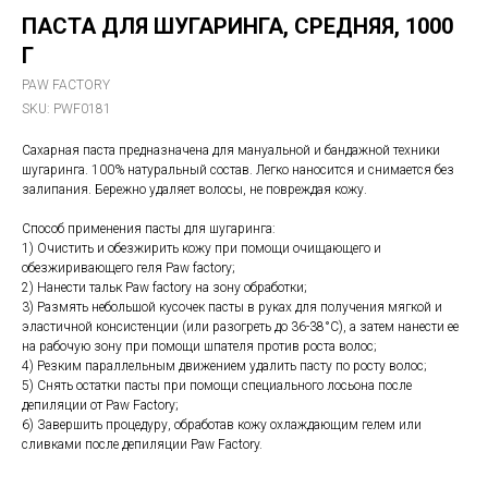
ПАСТА ДЛЯ ШУГАРИНГА, СРЕДНЯЯ, 1000
Г
PAW FACTORY
SKU:
PWF0181
Сахарная паста предназначена для мануальной и бандажной техники
шугаринга. 100% натуральный состав. Легко наносится и снимается без
залипания. Бережно удаляет волосы, не повреждая кожу.
Способ применения пасты для шугаринга:
1) Очистить и обезжирить кожу при помощи очищающего и
обезжиривающего геля Paw factory;
2) Нанести тальк Paw factory на зону обработки;
3) Размять небольшой кусочек пасты в руках для получения мягкой и
эластичной консистенции (или разогреть до 36-38°С), а затем нанести ее
на рабочую зону при помощи шпателя против роста волос;
4) Резким параллельным движением удалить пасту по росту волос;
5) Снять остатки пасты при помощи специального лосьона после
депиляции от Paw Factory;
6) Завершить процедуру, обработав кожу охлаждающим гелем или
сливками после депиляции Paw Factory.