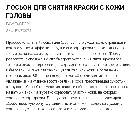
ЛОСЬОН ДЛЯ СНЯТИЯ КРАСКИ С КОЖИ
ГОЛОВЫ
PAW FACTORY
SKU:
PWF0075
Профессиональный лосьон для безупречного ухода после окрашивания,
которое мягко и эффективно удаляет следы краски с кожи головы по
линии роста волос и с рук, не затрагивая цвет ваших волос. Формула
разработана специально для быстрого устранения пятен краски без
трения и риска раздражения, что делает процесс очищения комфортным
и безопасным даже для самой чувствительной кожи. Обогащенный
провитамином B5 (пантенолом), лосьон обеспечивает мгновенное
увлажнение и активное восстановление кожи, предотвращая сухость и
стянутость. Способ применения: нанести небольшое количество лосьона
на ватный диск и аккуратно обработать участки кожи, на которых
остались следы краски. Для лучшего результата слегка помассируйте
обрабатываемую зону круговыми движениями. После этого удалите
остатки средства влажной салфеткой или смойте теплой водой.